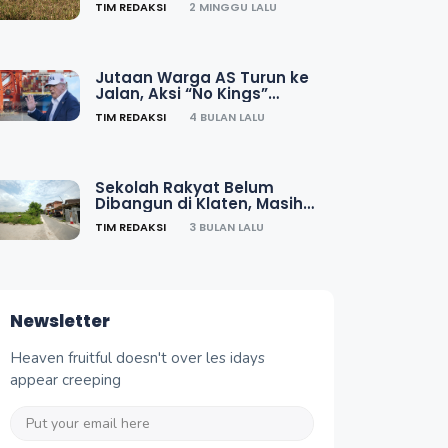
TIM REDAKSI
2 MINGGU LALU
Daftarnya
Jutaan Warga AS Turun ke
Jalan, Aksi “No Kings”
Guncang Kota Besar
TIM REDAKSI
4 BULAN LALU
Sekolah Rakyat Belum
Dibangun di Klaten, Masih
Proses Administrasi Usulan
TIM REDAKSI
3 BULAN LALU
Lokasi
Newsletter
Heaven fruitful doesn't over les idays
appear creeping