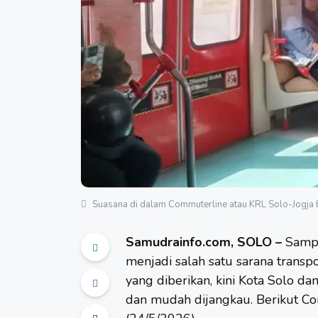
Suasana di dalam Commuterline atau KRL Solo-Jogja be
Samudrainfo.com, SOLO –
Sampa
menjadi salah satu sarana trans
yang diberikan, kini Kota Solo da
dan mudah dijangkau. Berikut C