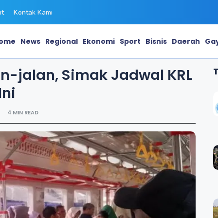
ht
Kontak Kami
ome
News
Regional
Ekonomi
Sport
Bisnis
Daerah
Gay
n-jalan, Simak Jadwal KRL
Ini
4 MIN READ