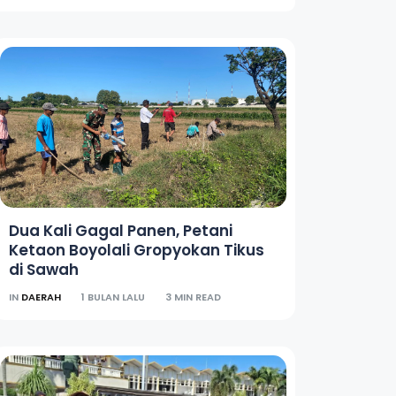
Dua Kali Gagal Panen, Petani
Ketaon Boyolali Gropyokan Tikus
di Sawah
IN
DAERAH
1 BULAN LALU
3 MIN READ