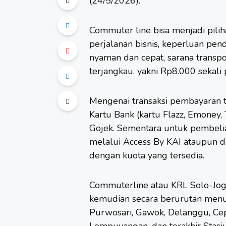
(24/5/2026).
Commuter line bisa menjadi pili
perjalanan
bisnis, keperluan pend
nyaman dan cepat, sarana transpo
terjangkau, yakni Rp8.000 sekali
Mengenai transaksi pembayaran t
Kartu Bank (kartu Flazz, Emoney, 
Gojek. Sementara untuk pembeli
melalui Access By KAI ataupun
dengan kuota yang tersedia.
Commuterline atau KRL Solo-Jogj
kemudian secara berurutan menuju
Purwosari, Gawok, Delanggu, Cep
Lempuyangan, dan terakhir Stasi