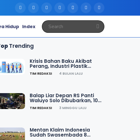
a Hidup
Index
Top
Trending
Krisis Bahan Baku Akibat
Perang, Industri Plastik
Nasional Dibayangi PHK
TIM REDAKSI
4 BULAN LALU
Massal
Balap Liar Depan RS Panti
Waluyo Solo Dibubarkan, 10
Motor Disita Polisi
TIM REDAKSI
3 MINGGU LALU
Mentan Klaim Indonesia
Sudah Swasembada 8
Komoditas Pangan, Ini