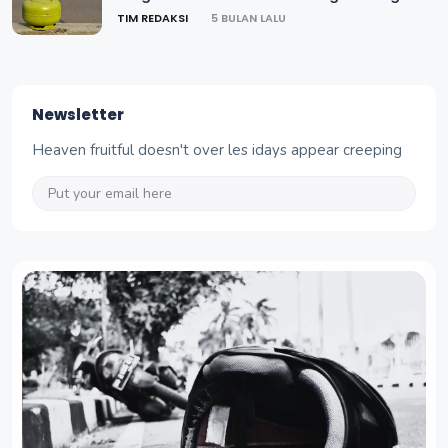
TIM REDAKSI
5 BULAN LALU
Newsletter
Heaven fruitful doesn't over les idays appear creeping