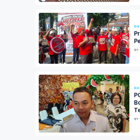
DA
P
P
BY
DA
P
B
T
BY