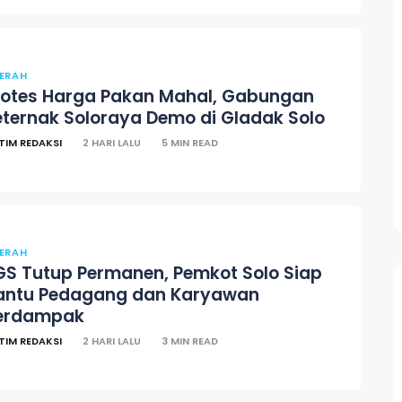
ERAH
rotes Harga Pakan Mahal, Gabungan
eternak Soloraya Demo di Gladak Solo
TIM REDAKSI
2 HARI LALU
5 MIN READ
ERAH
GS Tutup Permanen, Pemkot Solo Siap
antu Pedagang dan Karyawan
erdampak
TIM REDAKSI
2 HARI LALU
3 MIN READ