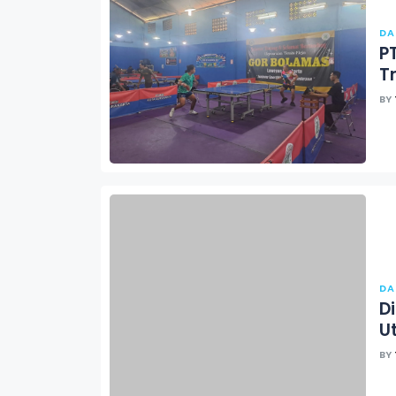
DA
PT
T
BY
DA
D
U
BY