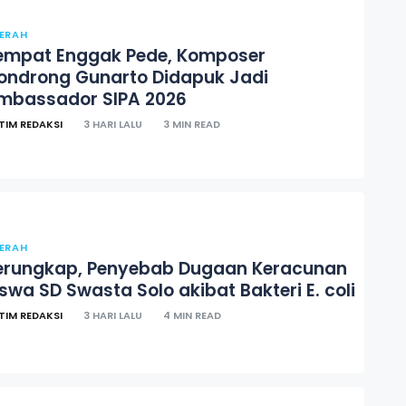
ERAH
empat Enggak Pede, Komposer
ondrong Gunarto Didapuk Jadi
mbassador SIPA 2026
TIM REDAKSI
3 HARI LALU
3 MIN READ
ERAH
erungkap, Penyebab Dugaan Keracunan
iswa SD Swasta Solo akibat Bakteri E. coli
TIM REDAKSI
3 HARI LALU
4 MIN READ