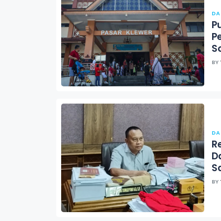
DA
Pu
P
S
BY
DA
R
D
S
BY