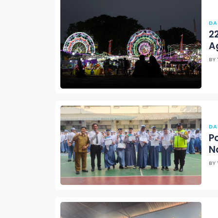
DA
2
A
BY
DA
P
N
BY