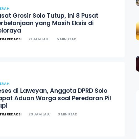
ERAH
sat Grosir Solo Tutup, Ini 8 Pusat
erbelanjaan yang Masih Eksis di
oloraya
TIM REDAKSI
21 JAM LALU
5 MIN READ
ERAH
eses di Laweyan, Anggota DPRD Solo
apat Aduan Warga soal Peredaran Pil
api
TIM REDAKSI
23 JAM LALU
3 MIN READ