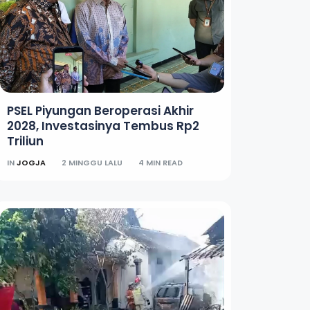
PSEL Piyungan Beroperasi Akhir
2028, Investasinya Tembus Rp2
Triliun
IN
JOGJA
2 MINGGU LALU
4 MIN READ