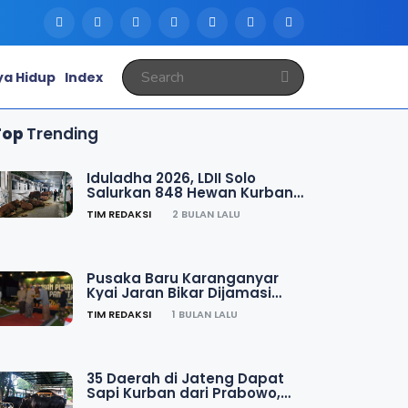
a Hidup
Index
Top
Trending
Iduladha 2026, LDII Solo
Salurkan 848 Hewan Kurban
Rp11 Miliar
TIM REDAKSI
2 BULAN LALU
Pusaka Baru Karanganyar
Kyai Jaran Bikar Dijamasi
Perdana Bersama Kyai
TIM REDAKSI
1 BULAN LALU
Pamot
35 Daerah di Jateng Dapat
Sapi Kurban dari Prabowo,
Bobot Minimal 1 Ton