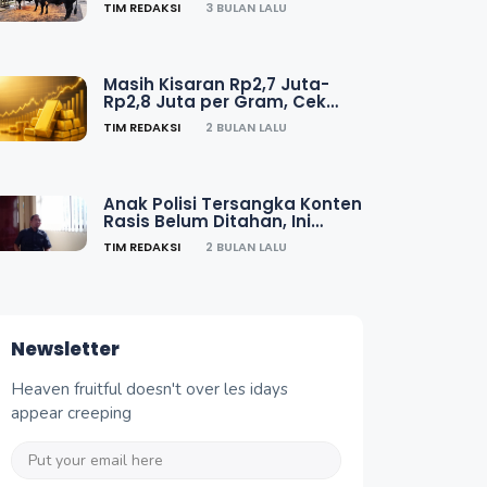
TIM REDAKSI
3 BULAN LALU
Masih Kisaran Rp2,7 Juta-
Rp2,8 Juta per Gram, Cek
Harga Emas Rabu 17 Juni
TIM REDAKSI
2 BULAN LALU
Anak Polisi Tersangka Konten
Rasis Belum Ditahan, Ini
Penjelasan Polda Jateng
TIM REDAKSI
2 BULAN LALU
Newsletter
Heaven fruitful doesn't over les idays
appear creeping