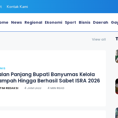
t
Kontak Kami
ome
News
Regional
Ekonomi
Sport
Bisnis
Daerah
Gay
View all
SNIS
alan Panjang Bupati Banyumas Kelola
ampah Hingga Berhasil Sabet ISRA 2026
TIM REDAKSI
4 JAM LALU
4 MIN READ