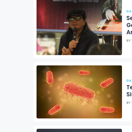
DA
S
G
A
BY
DA
T
S
BY