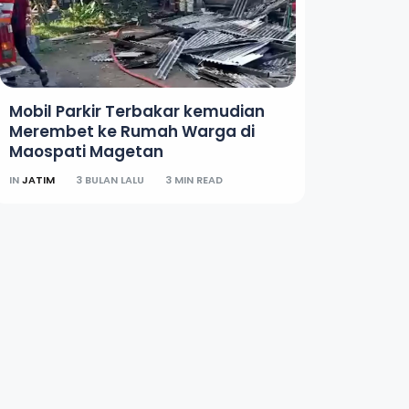
Mobil Parkir Terbakar kemudian
Merembet ke Rumah Warga di
Maospati Magetan
IN
JATIM
3 BULAN LALU
3 MIN READ