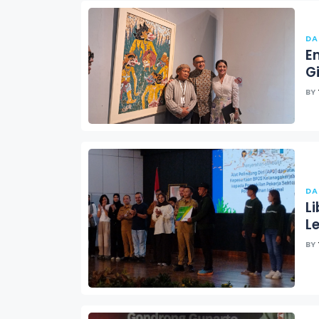
DA
E
G
BY
DA
L
Le
BY