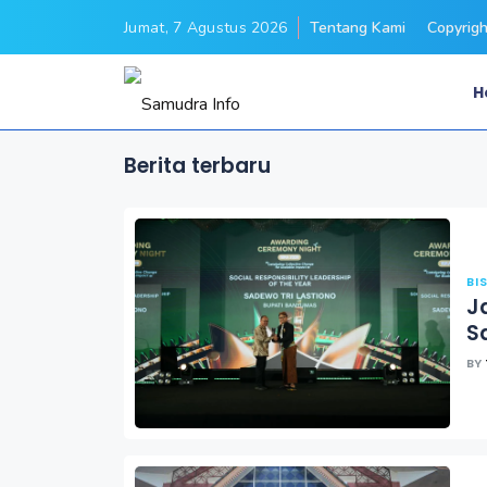
Jumat, 7 Agustus 2026
Tentang Kami
Copyrigh
H
Berita terbaru
BI
J
S
BY