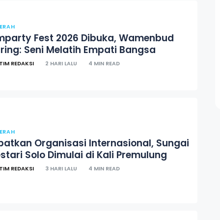
ERAH
mparty Fest 2026 Dibuka, Wamenbud
iring: Seni Melatih Empati Bangsa
TIM REDAKSI
2 HARI LALU
4 MIN READ
ERAH
ibatkan Organisasi Internasional, Sungai
stari Solo Dimulai di Kali Premulung
TIM REDAKSI
3 HARI LALU
4 MIN READ