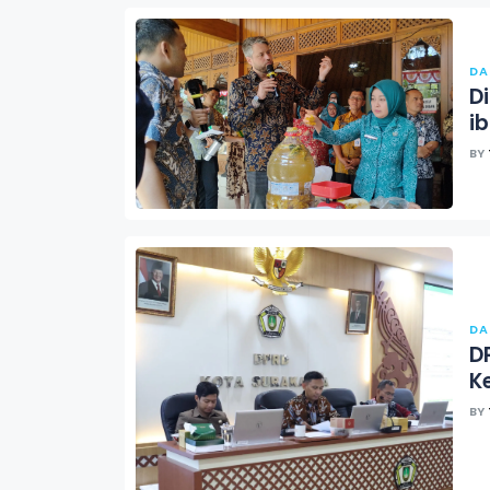
DA
D
i
BY
DA
D
K
BY