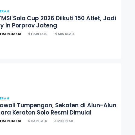
ERAH
MSI Solo Cup 2026 Diikuti 150 Atlet, Jadi
ry In Porprov Jateng
TIM REDAKSI
4 HARI LALU
4 MIN READ
ERAH
iawali Tumpengan, Sekaten di Alun-Alun
tara Keraton Solo Resmi Dimulai
TIM REDAKSI
5 HARI LALU
3 MIN READ