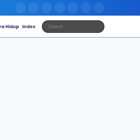
a Hidup
Index