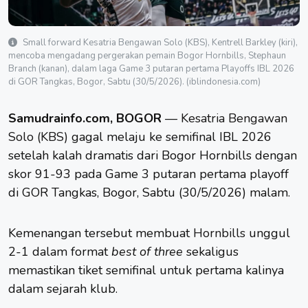
Small forward Kesatria Bengawan Solo (KBS), Kentrell Barkley (kiri),
mencoba mengadang pergerakan pemain Bogor Hornbills, Stephaun
Branch (kanan), dalam laga Game 3 putaran pertama Playoffs IBL 2026
di GOR Tangkas, Bogor, Sabtu (30/5/2026). (iblindonesia.com)
Samudrainfo.com, BOGOR
—
Kesatria Bengawan
Solo (KBS)
gagal melaju ke semifinal IBL 2026
setelah kalah dramatis dari Bogor Hornbills dengan
skor 91-93 pada Game 3 putaran pertama playoff
di GOR Tangkas, Bogor, Sabtu (30/5/2026) malam.
Kemenangan tersebut membuat
Hornbills
unggul
2-1 dalam format
best of three
sekaligus
memastikan tiket semifinal untuk pertama kalinya
dalam sejarah klub.